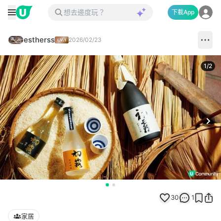
下載App
estherss
2026/02/23
1
/
2
Next
30
1
家居