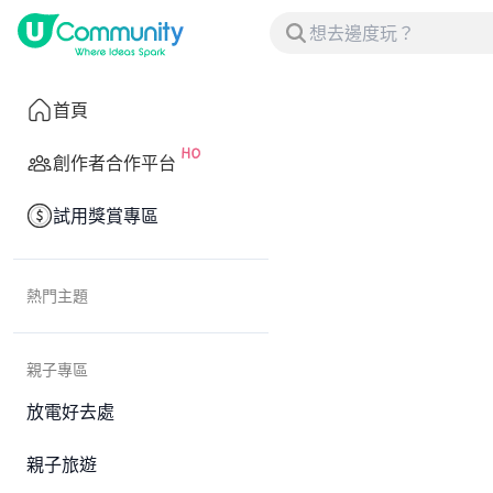
首頁
創作者合作平台
試用獎賞專區
熱門主題
親子專區
放電好去處
親子旅遊