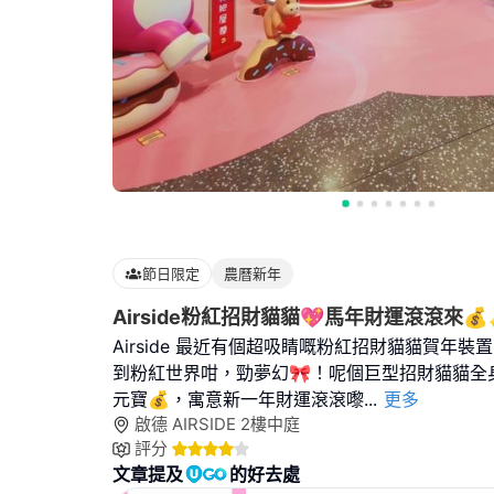
節日限定
農曆新年
Airside粉紅招財貓貓💖馬年財運滾滾來
Airside 最近有個超吸睛嘅粉紅招財貓貓賀年裝
到粉紅世界咁，勁夢幻🎀！呢個巨型招財貓貓全
元寶💰，寓意新一年財運滾滾嚟
...
更多
啟德 AIRSIDE 2樓中庭
評分
文章提及
的好去處