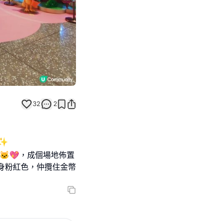
32
2
✨
置🐱💖，成個場地佈置
身粉紅色，仲攬住金幣