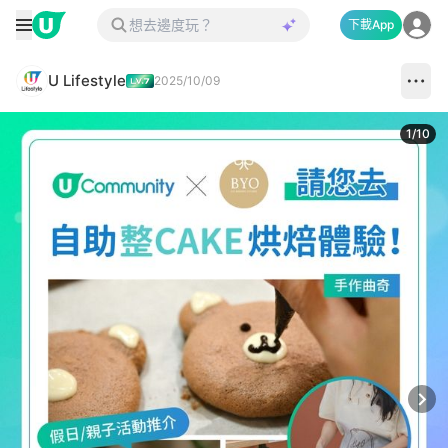
下載App
U Lifestyle
2025/10/09
1
/
10
Next