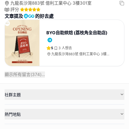
九龍長沙灣883號 億利工業中心 3樓301室
評分
文章提及
的好去處
BYO自助烘焙 (荔枝角全自助店)
5
3
人想去
九龍長沙灣883號 億利工業中心 3樓
301室
顯示所有留言(
374
)...
社群主題
熱門地點