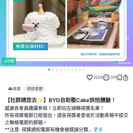
活動
3229
374
食譜
烘焙食譜
【社群請您去✨】BYO自助整Cake烘焙體驗！
感謝各會員踴躍參與！立即向左掃睇得獎名單！
所有得獎電郵已經發出，請各得獎者查收於活動表格中提交
之聯絡電郵的郵箱。
**注意: 得獎通知電郵有機會被錯誤分類
...
更多