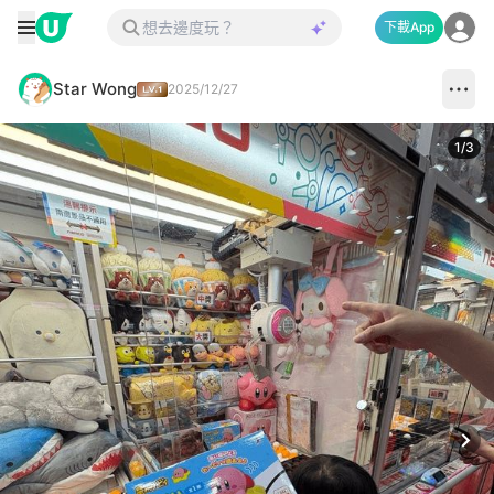
下載App
Star Wong
2025/12/27
1
/
3
Next