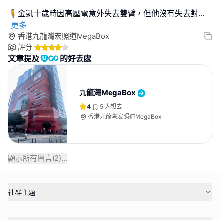
🧍金凱十歲時因高壓電意外失去雙臂，但他沒有失去對
...
更多
香港九龍灣宏照道MegaBox
評分
文章提及
的好去處
九龍灣MegaBox
4
5
人想去
香港九龍灣宏照道MegaBox
顯示所有留言(
2
)...
社群主題