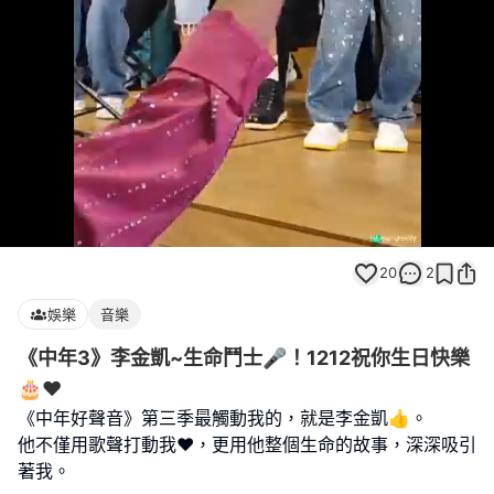
Loaded
:
Unmute
100.00%
20
2
娛樂
音樂
《中年3》李金凱~生命鬥士🎤！1212祝你生日快樂
🎂❤️
《中年好聲音》第三季最觸動我的，就是李金凱👍。
他不僅用歌聲打動我❤️，更用他整個生命的故事，深深吸引
著我。