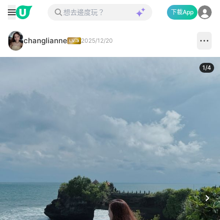
下載App
changlianne
2025/12/20
1
/
4
Next