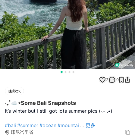
2
0
吹水
‧₊˚☁️⋆Some Bali Snapshots
It’s winter but I still got lots summer pics (｡- .•)
#bali
#summer
#ocean
#mountai
...
更多
印尼峇里省