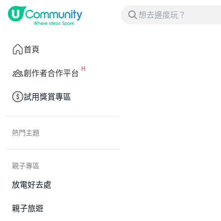
首頁
創作者合作平台
試用獎賞專區
熱門主題
親子專區
放電好去處
親子旅遊