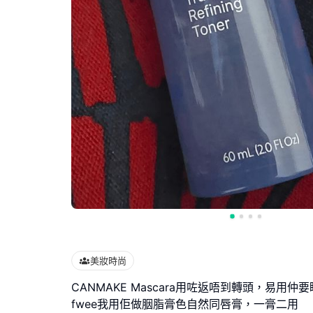
美妝時尚
CANMAKE Mascara用咗返唔到轉頭，易用仲
fwee我用佢做胭脂膏色自然同唇膏，一膏二用