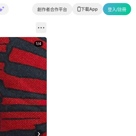
下載App
創作者合作平台
登入/註冊
1
/
4