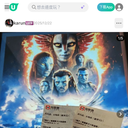
下載App
karun
2025/12/22
1
/
5
Next