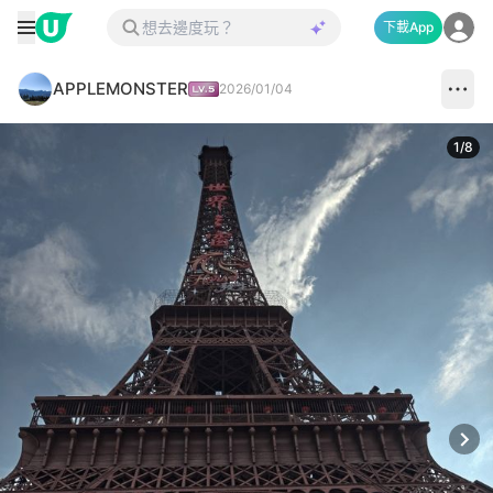
下載App
APPLEMONSTER
2026/01/04
1
/
8
Next