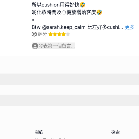
所以cushion用得好快🤣
啲化妝時間及心機放曬落客度🤣
•
Btw @sarah.keep_calm 比左好多cushi
...
更多
評分
發表第一個留言...
關於
探索