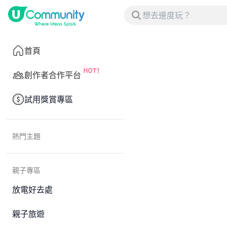
首頁
創作者合作平台
試用獎賞專區
熱門主題
親子專區
放電好去處
親子旅遊