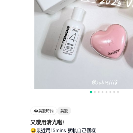
美妝時尚
美妝
又嚟用清光啦!
😆最近用15mins 就執自己個樣