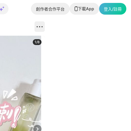
下載App
創作者合作平台
登入/註冊
1
/
8