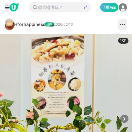
下載App
Hforhappiness
2026/02/16
1
/
21
Next