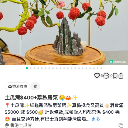
5
0
香港攻略
食
土瓜灣$400+歎私房菜 🤤🦀✨
📍土瓜灣✨細龜新派私房菜館✨真係抵食又高質👍🏻消費滿
$5000 減 $500🥳 計返條數,成餐飯人均都只係 $400 幾
🤩 而且交通方便,有巴士直到翔龍灣廣場
...
更多
香港土瓜灣