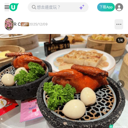
下載App
R C
2025/12/09
1
/
4
Next