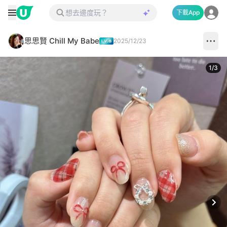
下載App
思思賢 Chill My Babe
2025/12/23
1
/
3
Next