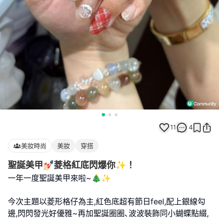
11
4
美妝時尚
美妝
穿搭
聖誕美甲💅🏻菱格紅底閃爆你✨！
一年一度聖誕美甲來啦~🎄✨
今次主題以菱形格仔為主,紅色底超有節日feel,配上銀線勾
邊,閃閃發光好優雅~再加聖誕圈圈､波波裝飾同小蝴蝶點綴,