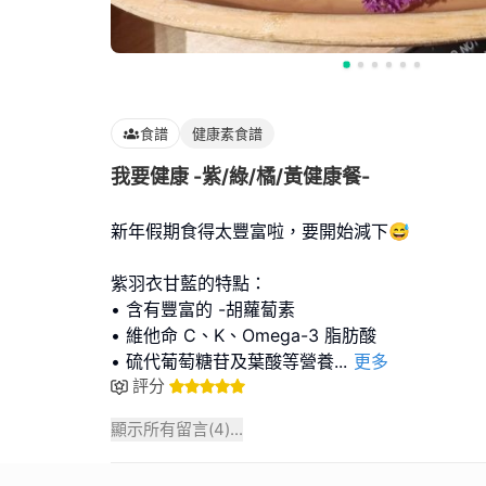
食譜
健康素食譜
我要健康 -紫/綠/橘/黃健康餐-
新年假期食得太豐富啦，要開始減下😅
紫羽衣甘藍的特點：
• 含有豐富的 -胡蘿蔔素
• 維他命 C、K、Omega-3 脂肪酸
• 硫代葡萄糖苷及葉酸等營養
...
更多
評分
顯示所有留言(
4
)...