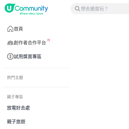
首頁
創作者合作平台
試用獎賞專區
熱門主題
親子專區
放電好去處
親子旅遊