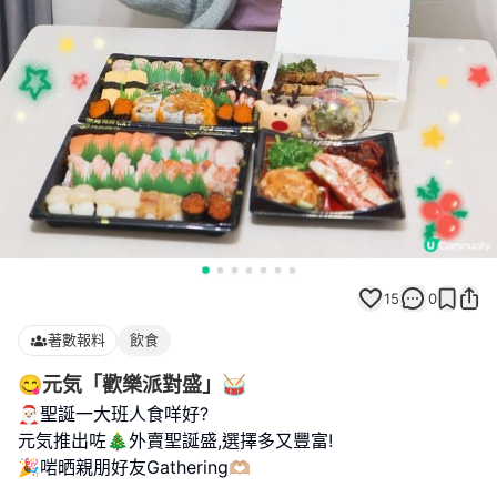
15
0
著數報料
飲食
😋元気「歡樂派對盛」🥁
🎅🏻聖誕一大班人食咩好?
元気推出咗🎄外賣聖誕盛,選擇多又豐富!
🎉啱晒親朋好友Gathering🫶🏼