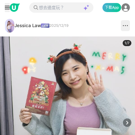
下載App
Jessica Law
2025/12/19
1
/
7
Next