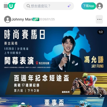
下載App
Johnny Man
2026/01/25
1
/
2
Next