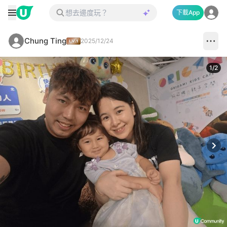
下載App
Chung Ting
2025/12/24
1
/
2
Next