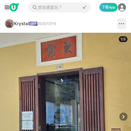
下載App
Krystal
2025/12/14
1
/
3
Next