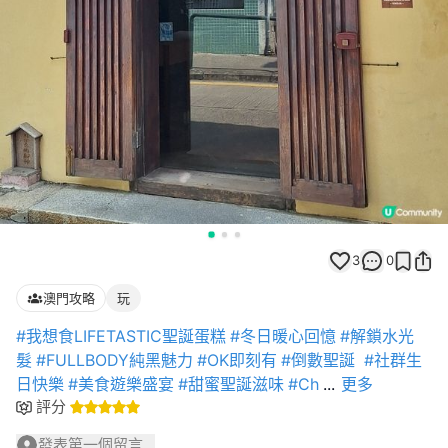
3
0
澳門攻略
玩
#我想食LIFETASTIC聖誕蛋糕
#冬日暖心回憶
#解鎖水光
髮
#FULLBODY純黑魅力
#OK即刻有
#倒數聖誕
#社群生
日快樂
#美食遊樂盛宴
#甜蜜聖誕滋味
#Ch
...
更多
評分
發表第一個留言...