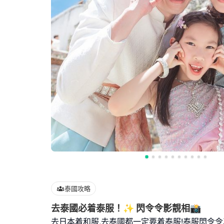
泰國攻略
去泰國必着泰服！✨ 閃令令影靚相📸
去日本着和服,去泰國都一定要着泰服!泰服閃令令