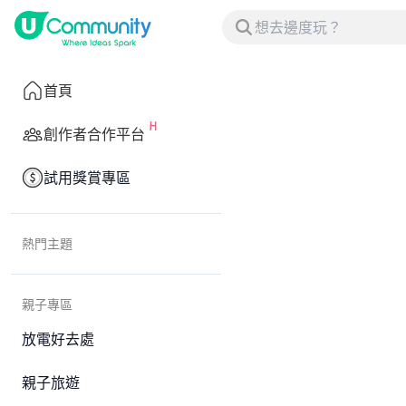
首頁
創作者合作平台
試用獎賞專區
熱門主題
親子專區
放電好去處
親子旅遊