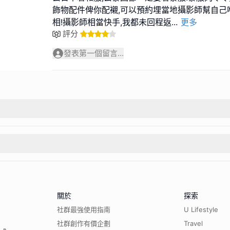
飾物配件俾你配襯,可以預約埋當地攝影師幫自己
相!攝影師相當快手,我都未回程返
...
更多
評分
發表第一個留言...
關於
探索
社群最強使用指南
U Lifestyle
社群創作有價企劃
Travel