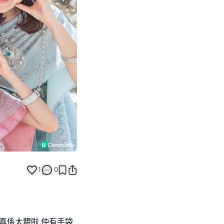
Next slide
1
0
真係太靚啦,仲有手袋