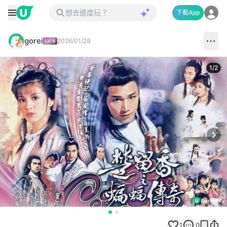
下載App
gorei
2026/01/29
1
/
2
Next
1
0