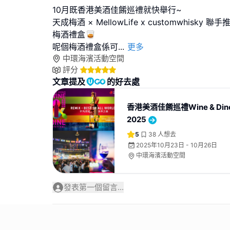
10月既香港美酒佳餚巡禮就快舉行~
天成梅酒 × MellowLife x customwhisky 
梅酒禮盒🥃
呢個梅酒禮盒係可
...
更多
中環海濱活動空間
評分
文章提及
的好去處
香港美酒佳餚巡禮Wine & Dine F
2025
5
38
人想去
2025年10月23日 - 10月26日
中環海濱活動空間
發表第一個留言...