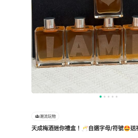
潮流玩物
天成梅酒迷你禮盒！🥂自選字母/符號🤩送