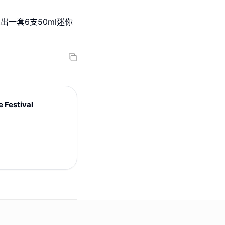
聯手推出一套6支50ml迷你
estival