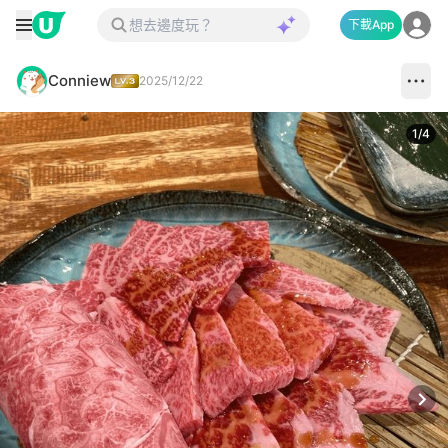
下載App
Conniew
2025/12/22
1
/
4
Next