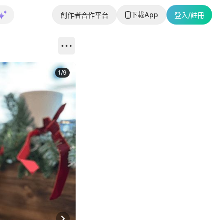
下載App
創作者合作平台
登入/註冊
1
/
9