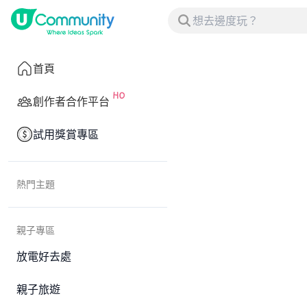
首頁
創作者合作平台
試用獎賞專區
熱門主題
親子專區
放電好去處
親子旅遊