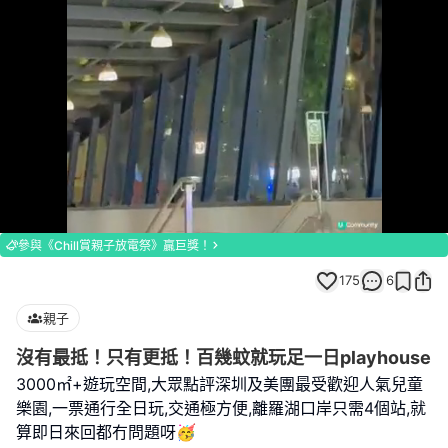
Loaded
:
Unmute
100.00%
參與《Chill賞親子放電祭》贏巨獎！
175
6
親子
沒有最抵！只有更抵！百幾蚊就玩足一日playhouse
3000㎡+遊玩空間,大眾點評深圳及美團最受歡迎人氣兒童
樂園,一票通行全日玩,交通極方便,離羅湖口岸只需4個站,就
算即日來回都冇問題呀🥳