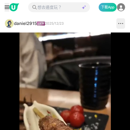
下載App
daniel2915
2025/12/23