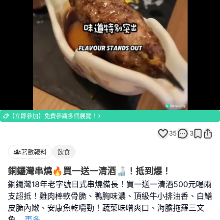
Loaded
:
Unmute
100.00%
【立即參加】免費參觀多個展覽！
35
3
著數報料
飲食
銅鑼灣串燒🔥買一送一清酒🍶！抵到爆！
銅鑼灣18年老字號日式串燒備長！買一送一清酒500元喝兩
支超抵！雞肉棒軟骨脆、鴨胸味濃、頂級牛小排油香、白鱔
皮脆內嫩、安康魚乾嚼勁！蔬菜味噌爽口、海膽拖羅三文
魚
...
更多