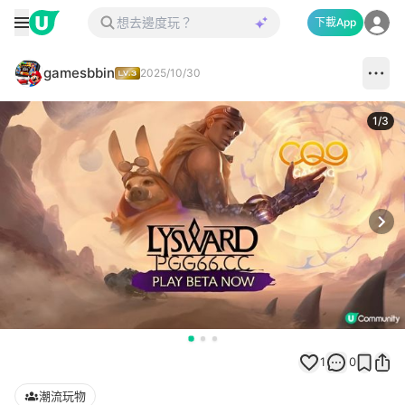
下載App
gamesbbin
2025/10/30
1
/
3
Next
1
0
潮流玩物