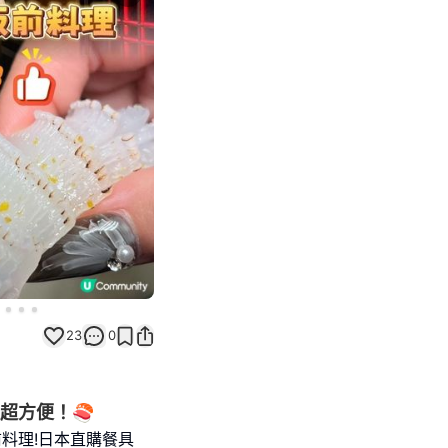
Next slide
23
0
超方便！🍣
前料理!日本直購餐具