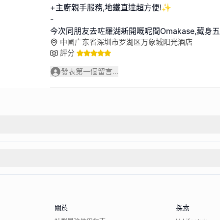
+主廚親手服務,地鐵直達超方便!✨
-
今次同朋友去咗羅湖新開嘅呢間Omakase,藏身
中國广东省深圳市罗湖区万象城阳光酒店
評分
發表第一個留言...
關於
探索