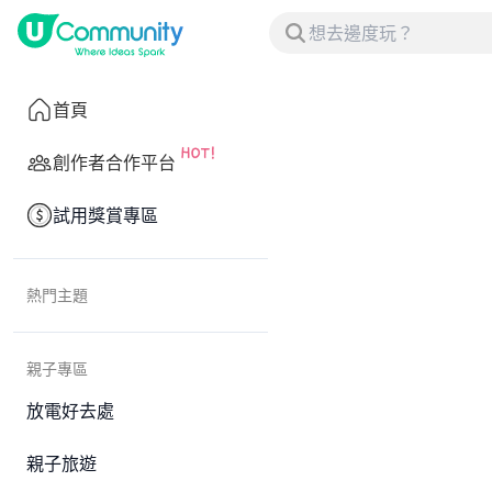
首頁
創作者合作平台
試用獎賞專區
熱門主題
親子專區
放電好去處
親子旅遊