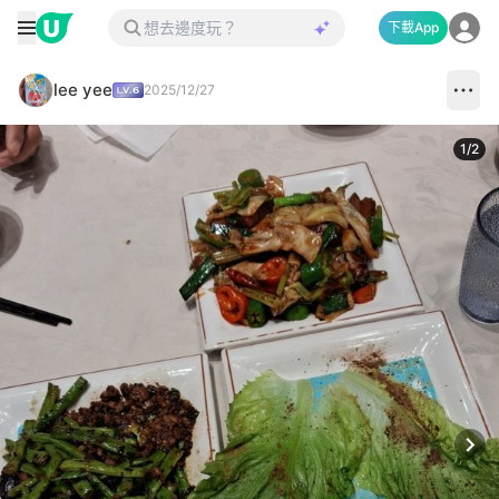
下載App
lee yee
2025/12/27
1
/
2
Next