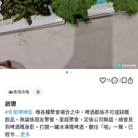
15
2
香港攻略
食
啟德
#年尾啤啤佢
喺各種聚會場合之中，啤酒都係不可或缺嘅
飲品。無論係朋友聚餐、家庭聚會，定係公司聯誼，總會見
到啤酒嘅身影。打開一罐冰凍嘅啤酒，聽住「啪」一聲，已
經令
...
更多