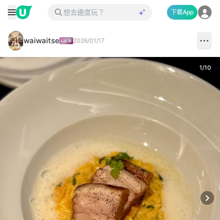
下載App
waiwaitse
2026/01/17
1
/
10
Next