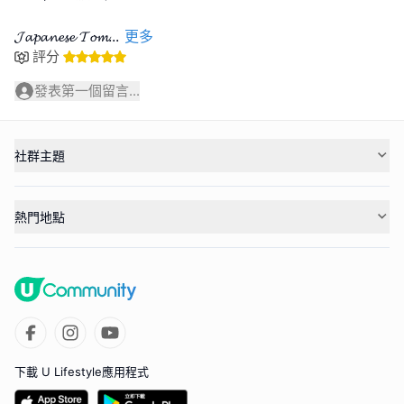
𝓙𝓪𝓹𝓪𝓷𝓮𝓼𝓮 𝓣𝓸𝓶
...
更多
評分
發表第一個留言...
社群主題
熱門地點
下載 U Lifestyle應用程式