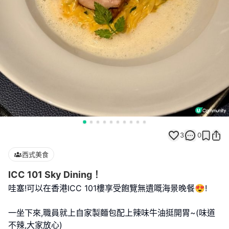
3
0
西式美食
ICC 101 Sky Dining！
哇塞!可以在香港ICC 101樓享受飽覽無遺嘅海景晚餐😍!
一坐下來,職員就上自家製麵包配上辣味牛油挺開胃~(味道
不辣,大家放心)