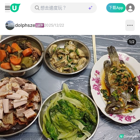
下載App
dolphsze
2025/12/22
1
/
2
Next