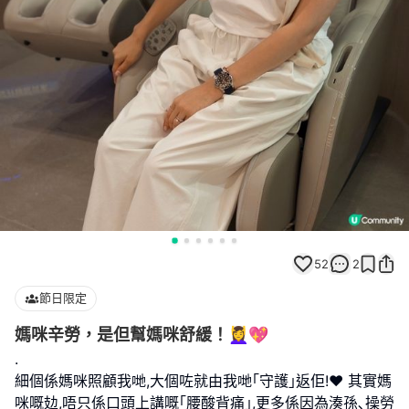
52
2
節日限定
媽咪辛勞，是但幫媽咪舒緩！💆‍♀️💖
.
細個係媽咪照顧我哋,大個咗就由我哋｢守護｣返佢!❤️ 其實媽
咪嘅攰,唔只係口頭上講嘅｢腰酸背痛｣,更多係因為湊孫､操勞