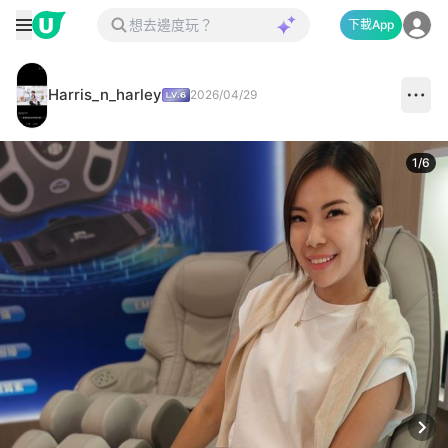
下載App
Harris_n_harley
2026/04/29
1
/
6
Next