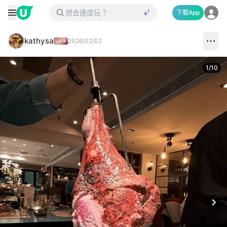
下載App
kathysa
2026/02/02
1
/
10
Next