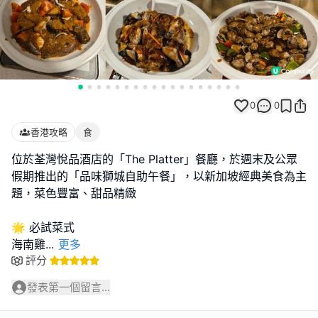
0
0
香港攻略
食
位於荃灣悅品酒店的「The Platter」餐廳，於週末及公眾
假期推出的「品味獅城自助午餐」，以新加坡經典美食為主
題，菜色豐富、甜品精緻
🌟 必試菜式
海南雞
...
更多
評分
發表第一個留言...