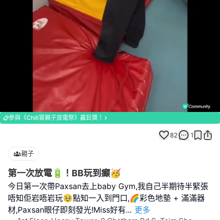
Loaded
:
Unmute
100.00%
參與《Chill賞親子放電祭》贏巨獎！
82
1
親子
第一次放電🔋！BB玩到癲🥳
今日第一次帶Paxsan去上baby Gym,我自己半期待半緊張
唔知佢岩唔岩玩🥹點知一入到門口,🌈彩色地墊 + 滿滿器
材,Paxsan眼仔即刻發光!Miss好有
...
更多