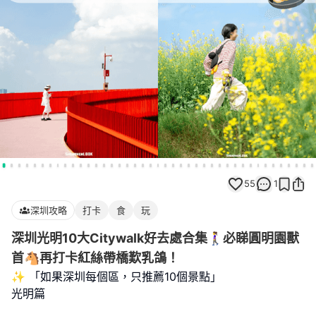
55
1
深圳攻略
打卡
食
玩
深圳光明10大Citywalk好去處合集🚶‍♀️必睇圓明園獸
首🐴再打卡紅絲帶橋歎乳鴿！
✨ 「如果深圳每個區，只推薦10個景點」
光明篇