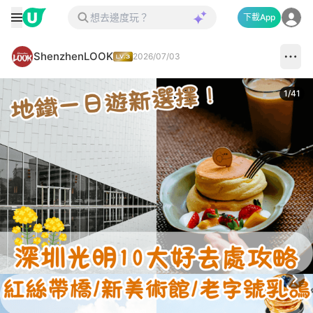
下載App
ShenzhenLOOK
2026/07/03
1
/
41
Next