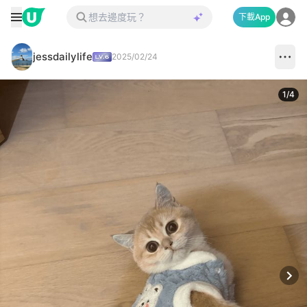
下載App
jessdailylife
2025/02/24
1
/
4
Next