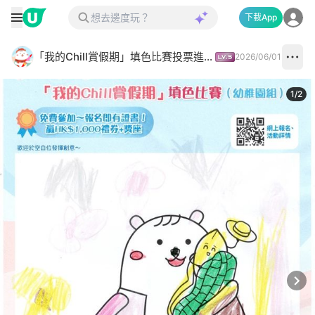
下載App
「我的Chill賞假期」填色比賽投票進行中✅
2026/06/01
1
/
2
Next