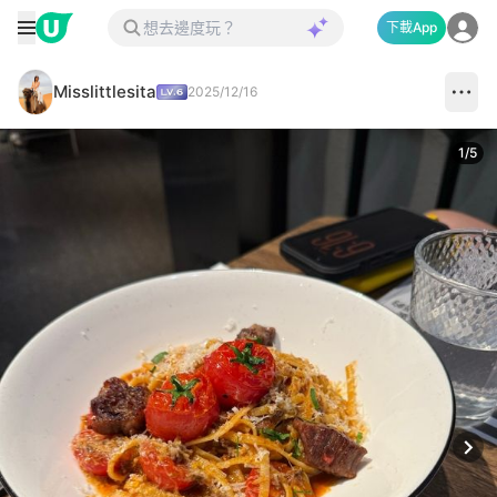
下載App
Misslittlesita
2025/12/16
1
/
5
Next