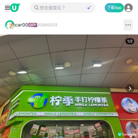
下載App
car00
2024/02/12
1
/
2
Next