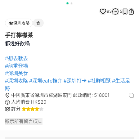
93
5
深圳攻略
食
手打檸檬茶
都幾好飲喎
#想去就去
#龍重登場
#深圳美食
#深圳攻略
#深圳cafe推介
#深圳打卡
#社群相聚
#生活足
跡
中國廣東省深圳市羅湖區東門 邮政编码: 518001
人均消費
HK$
20
評分
顯示所有留言(
5
)...