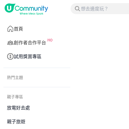
首頁
創作者合作平台
試用獎賞專區
熱門主題
親子專區
放電好去處
親子旅遊