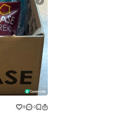
Next slide
8
0