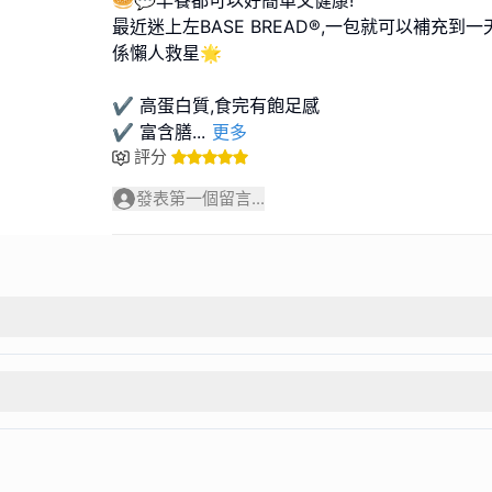
🥯💬早餐都可以好簡單又健康!
最近迷上左BASE BREAD®,一包就可以補充到
係懶人救星🌟
✔️ 高蛋白質,食完有飽足感
✔️ 富含膳
...
更多
評分
發表第一個留言...