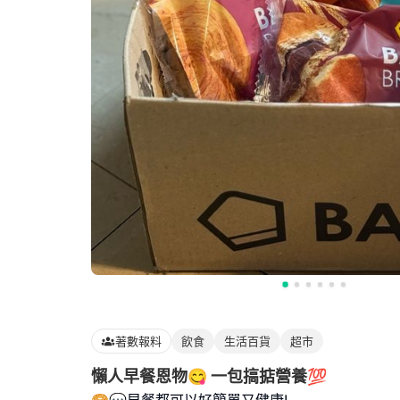
著數報料
飲食
生活百貨
超市
懶人早餐恩物😋 一包搞掂營養💯