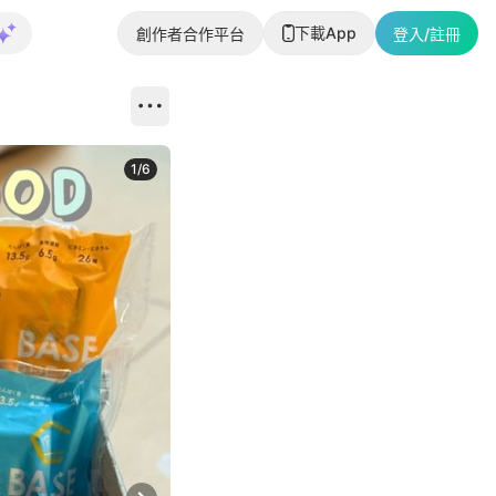
下載App
創作者合作平台
登入/註冊
1
/
6