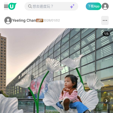
下載App
Yeeling Chan
2026/01/02
1
/
5
Next