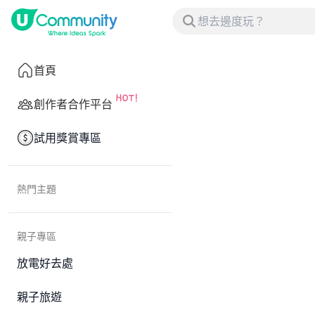
首頁
創作者合作平台
試用獎賞專區
熱門主題
親子專區
放電好去處
親子旅遊