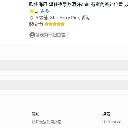
吹住海風 望住夜景飲酒好chill 有室內室外位置
🌟
...
更多
５號舖, Star Ferry Pier, 香港
評分
發表第一個留言...
關於
探索
社群最強使用指南
U Lifestyle