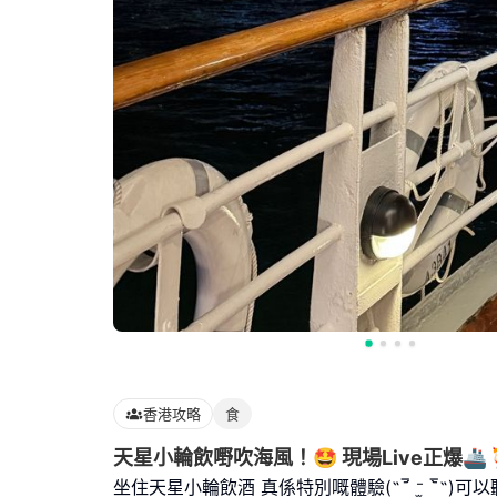
香港攻略
食
天星小輪飲嘢吹海風！🤩 現場Live正爆🚢
坐住天星小輪飲酒 真係特別嘅體驗(˶‾᷄ ⁻̫ ‾᷅˵)可以