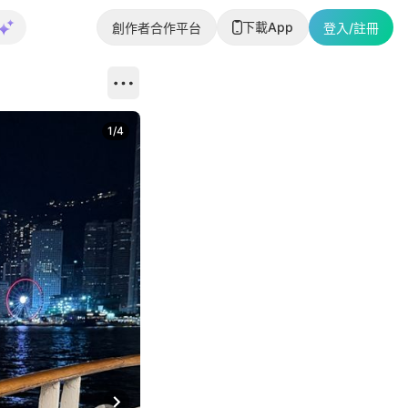
下載App
創作者合作平台
登入/註冊
1
/
4