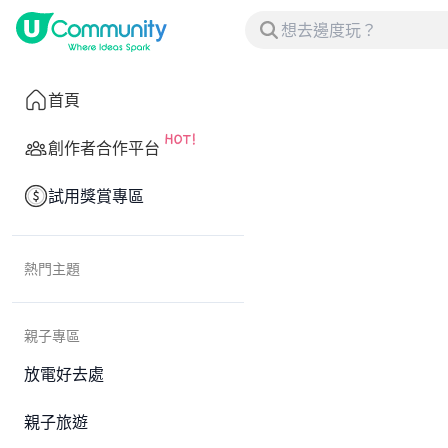
首頁
創作者合作平台
試用獎賞專區
熱門主題
親子專區
放電好去處
親子旅遊