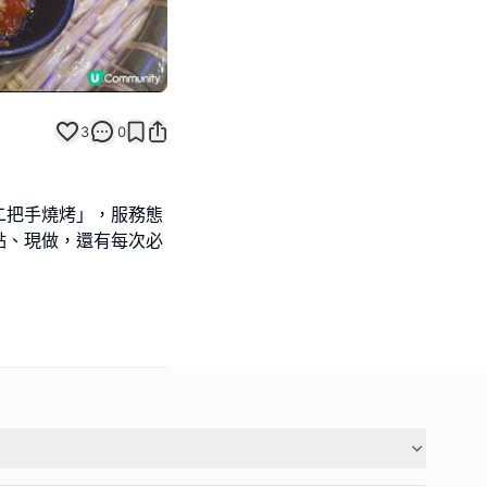
3
0
二把手燒烤」，服務態
點、現做，還有每次必