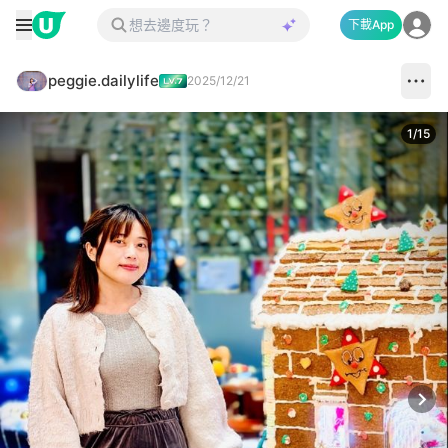
下載App
peggie.dailylife
2025/12/21
1
/
15
Next