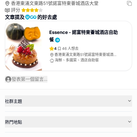
香港東涌文東路51號諾富特東薈城酒店大堂
評分
文章提及
的好去處
Essence - 諾富特東薈城酒店自助
餐
4
46
人想去
香港東涌文東路51號諾富特東薈城酒店
大堂
海鮮、多國菜、酒店自助餐
發表第一個留言...
社群主題
熱門地點