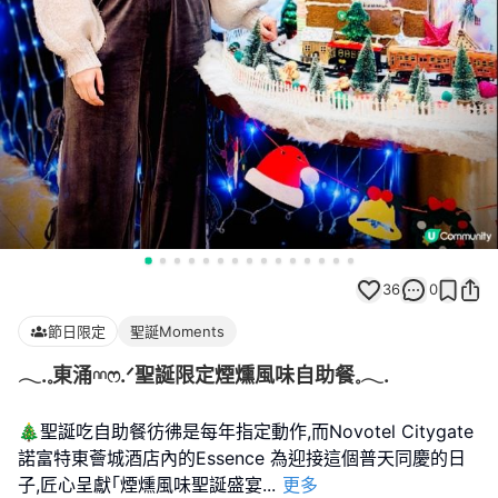
36
0
節日限定
聖誕Moments
𓂃.𓈒東涌𓎏ෆ.ᐟ聖誕限定煙燻風味自助餐𓈒𓂃.
🎄聖誕吃自助餐彷彿是每年指定動作,而Novotel Citygate
諾富特東薈城酒店內的Essence 為迎接這個普天同慶的日
子,匠心呈獻｢煙燻風味聖誕盛宴
...
更多