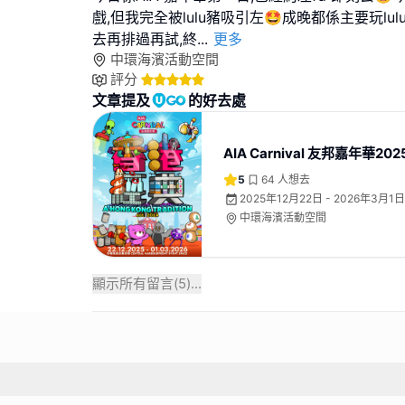
戲,但我完全被lulu豬吸引左🤩成晚都係主要玩lu
去再排過再試,終
...
更多
中環海濱活動空間
評分
文章提及
的好去處
AIA Carnival 友邦嘉年華202
5
64
人想去
2025年12月22日 - 2026年3月1日
中環海濱活動空間
顯示所有留言(
5
)...