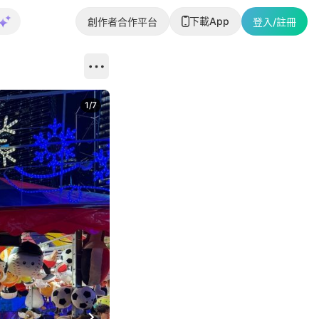
下載App
創作者合作平台
登入/註冊
1
/
7