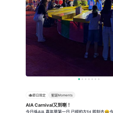
節日限定
聖誕Moments
AIA Carnival又到喇！
今日係AIA 嘉年華第一日,已經約左fd 即刻去