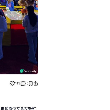
Next slide
115
5
今年啲攤位又多左新遊