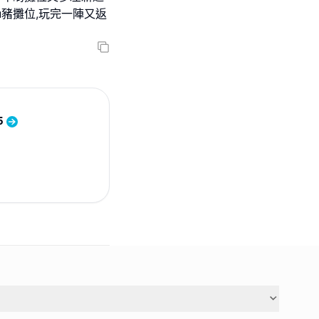
lu豬攤位,玩完一陣又返
5