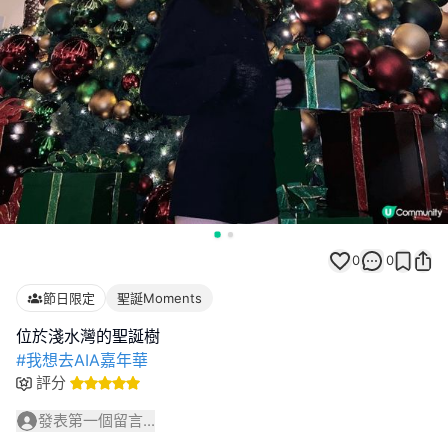
0
0
節日限定
聖誕Moments
#我想去AIA嘉年華
評分
發表第一個留言...