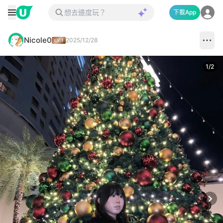
下載App
Nicole0
2025/12/28
1
/
2
Next