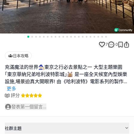
7
0
日本攻略
充滿魔法的世界🧙🏻東京之行必去景點之一 大型主題樂園
｢東京華納兄弟哈利波特影城｣🕍 是一座全天候室內型娛樂
設施,場景迫真大開眼界! 由《哈利波特》電影系列的製作
...
更多
評分
發表第一個留言...
社群主題