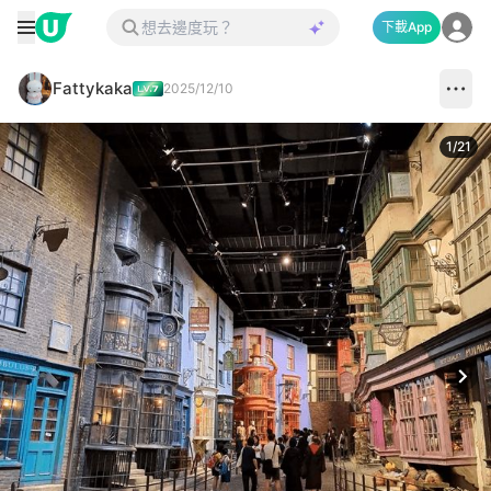
下載App
Fattykaka
2025/12/10
1
/
21
Next