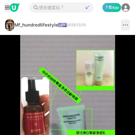
下載App
Mf_hundredlifestyle
2025/12/19