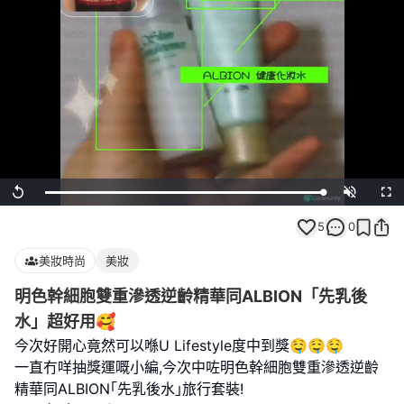
Loaded
:
Replay
Unmute
Full
100.00%
5
0
美妝時尚
美妝
明色幹細胞雙重滲透逆齡精華同ALBION「先乳後
水」超好用🥰
今次好開心竟然可以喺U Lifestyle度中到獎🤤🤤🤤
一直冇咩抽獎運嘅小編,今次中咗明色幹細胞雙重滲透逆齡
精華同ALBION｢先乳後水｣旅行套裝!