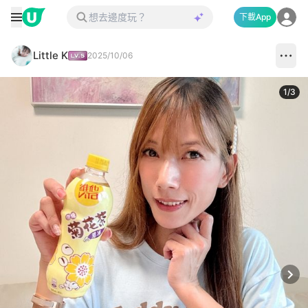
下載App
Little K
2025/10/06
1
/
3
Next