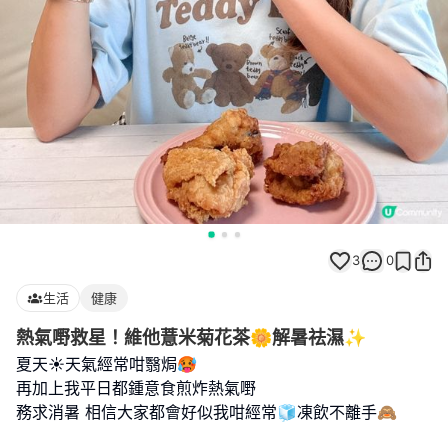
3
0
生活
健康
熱氣嘢救星！維他薏米菊花茶🌼解暑祛濕✨
夏天☀️天氣經常咁翳焗🥵
再加上我平日都鍾意食煎炸熱氣嘢
務求消暑 相信大家都會好似我咁經常🧊凍飲不離手🙈